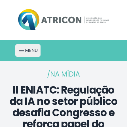
Atricon - Portal de Projetos
MENU
Abrir menu
/NA MÍDIA
II ENIATC: Regulação
da IA no setor público
desafia Congresso e
reforça papel do