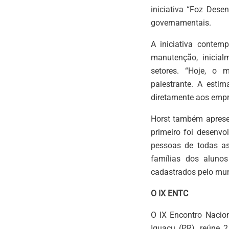
iniciativa “Foz Dese
governamentais.
A iniciativa contem
manutenção, inicial
setores. “Hoje, o mu
palestrante. A esti
diretamente aos empre
Horst também apresen
primeiro foi desenv
pessoas de todas as
famílias dos alunos
cadastrados pelo mun
O IX ENTC
O IX Encontro Nacio
Iguaçu (PR), reúne 2 