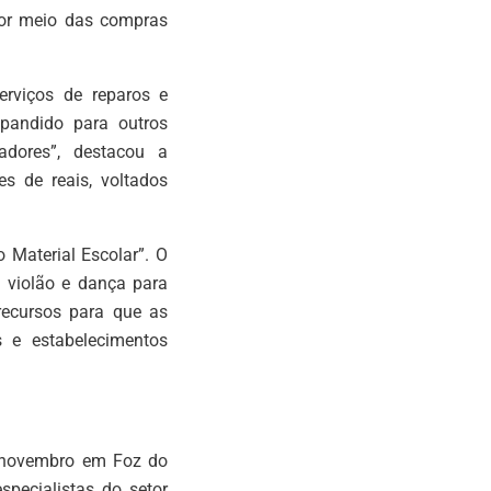
 por meio das compras
erviços de reparos e
xpandido para outros
oçadores”, destacou a
s de reais, voltados
 Material Escolar”. O
 violão e dança para
recursos para que as
s e estabelecimentos
e novembro em Foz do
especialistas do setor