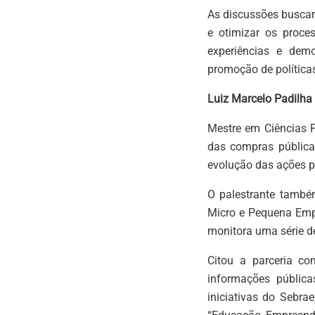
As discussões busca
e otimizar os proce
experiências e dem
promoção de política
Luiz Marcelo Padilh
Mestre em Ciências P
das compras públicas
evolução das ações 
O palestrante també
Micro e Pequena Empr
monitora uma série de
Citou a parceria co
informações públic
iniciativas do Sebra