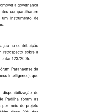
romover a governança
antes compartilharam
r um instrumento de
as.
tação na contribuição
m retrospecto sobre a
mentar 123/2006.
“Fórum Paranaense da
ss Intelligence), que
 disponibilização de
de Padilha foram as
s por meio do projeto