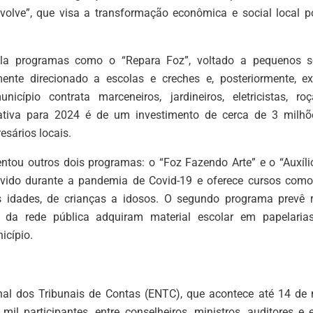
nvolve”, que visa a transformação econômica e social local
pla programas como o “Repara Foz”, voltado a pequenos s
mente direcionado a escolas e creches e, posteriormente, e
nicípio contrata marceneiros, jardineiros, eletricistas, r
mativa para 2024 é de um investimento de cerca de 3 milhõe
sários locais.
tou outros dois programas: o “Foz Fazendo Arte” e o “Auxílio
olvido durante a pandemia de Covid-19 e oferece cursos como
 idades, de crianças a idosos. O segundo programa prevê 
 da rede pública adquiram material escolar em papelaria
icípio.
nal dos Tribunais de Contas (ENTC), que acontece até 14 d
mil participantes, entre conselheiros, ministros, auditores e 