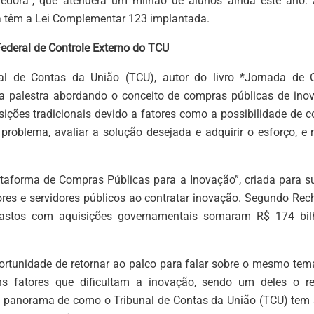
dora”, que atenderá um milhão de alunos ainda este ano.
á têm a Lei Complementar 123 implantada.
Federal de Controle Externo do TCU
al de Contas da União (TCU), autor do livro *Jornada de
ua palestra abordando o conceito de compras públicas de ino
sições tradicionais devido a fatores como a possibilidade de 
roblema, avaliar a solução desejada e adquirir o esforço, e n
ataforma de Compras Públicas para a Inovação”, criada para su
ores e servidores públicos ao contratar inovação. Segundo Rec
gastos com aquisições governamentais somaram R$ 174 bil
ortunidade de retornar ao palco para falar sobre o mesmo tem
uns fatores que dificultam a inovação, sendo um deles o r
m panorama de como o Tribunal de Contas da União (TCU) tem 