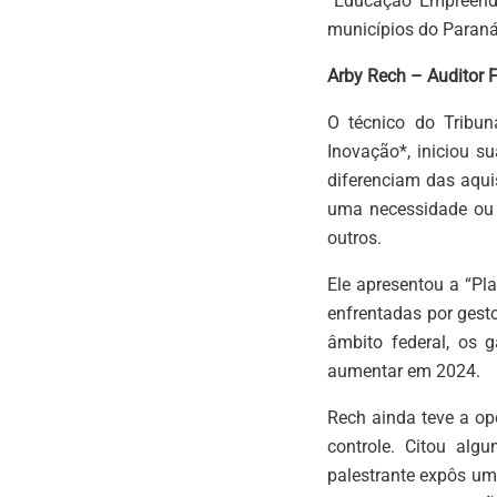
“Educação Empreende
municípios do Paran
Arby Rech – Auditor 
O técnico do Tribun
Inovação*, iniciou s
diferenciam das aqui
uma necessidade ou p
outros.
Ele apresentou a “Pl
enfrentadas por gest
âmbito federal, os 
aumentar em 2024.
Rech ainda teve a op
controle. Citou alg
palestrante expôs u