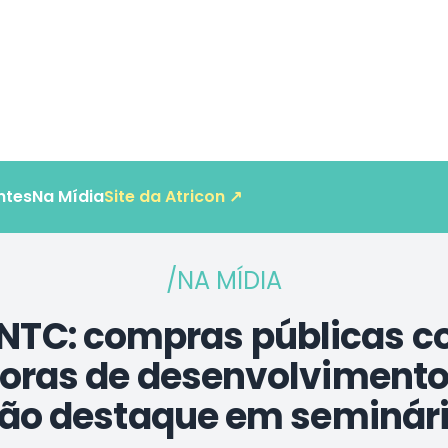
ntes
Na Mídia
Site da Atricon ↗
/NA MÍDIA
ENTC: compras públicas 
oras de desenvolvimento
ão destaque em seminár