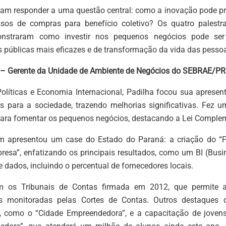
ram responder a uma questão central: como a inovação pode p
ssos de compras para benefício coletivo? Os quatro palestr
onstraram como investir nos pequenos negócios pode se
s públicas mais eficazes e de transformação da vida das pesso
a – Gerente da Unidade de Ambiente de Negócios do SEBRAE/PR
olíticas e Economia Internacional, Padilha focou sua apresen
 para a sociedade, trazendo melhorias significativas. Fez u
para fomentar os pequenos negócios, destacando a Lei Comple
m apresentou um case do Estado do Paraná: a criação do 
esa”, enfatizando os principais resultados, como um BI (Busine
 dados, incluindo o percentual de fornecedores locais.
m os Tribunais de Contas firmada em 2012, que permite a
as monitoradas pelas Cortes de Contas. Outros destaques 
e, como o “Cidade Empreendedora”, e a capacitação de joven