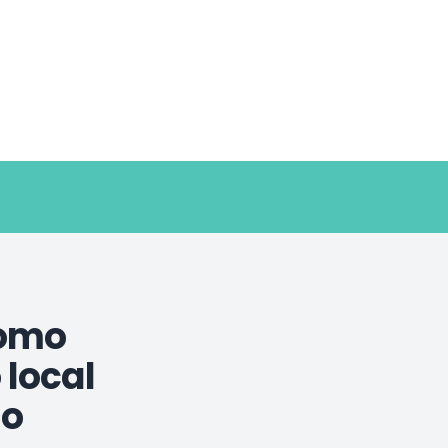
como
 local
io