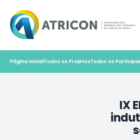
Atricon - Portal de Projetos
Página Inicial
Todos os Projetos
Todos os Participa
IX 
indut
s