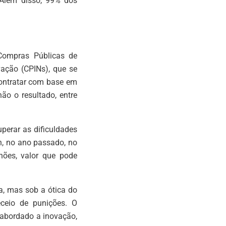
 Além disso, 99% dos
 Compras Públicas de
vação (CPINs), que se
contratar com base em
ão o resultado, entre
perar as dificuldades
h, no ano passado, no
hões, valor que pode
a, mas sob a ótica do
eceio de punições. O
abordado a inovação,