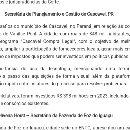
s e jurisprudências da Corte.
 – Secretária de Planejamento e Gestão de Cascavel, PR
esafios do município de Cascavel, no Paraná, em relação às c
 de Vanilse Pohl. A cidade, com mais de 348 mil habitantes,
programa “Cascavel Compra Legal”, com o objetivo de mel
o, ampliar a participação de fornecedores locais, gerar mais e
orno de impostos que podem ser investidos em políticas públicas.
ortância do uso da tecnologia, mencionando uma ferram
a passo das aquisições de forma visual, além da platafor
o rápida entre os atores do processo para resolver problemas.
iciativas, foram investidos R$ 398 milhões em 2023, incluindo 
 e consórcios existentes.
liveira Horst – Secretária da Fazenda de Foz do Iguaçu
enda de Foz do Iguaçu, cidade-sede do ENTC, apresentou um c