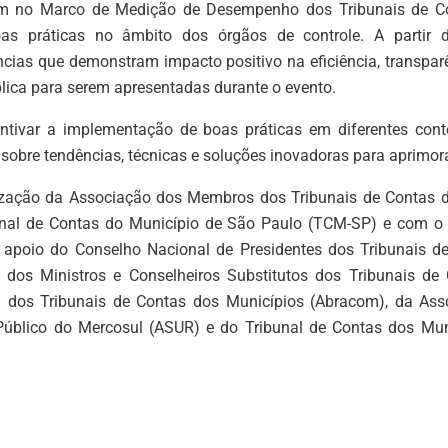
m no Marco de Medição de Desempenho dos Tribunais de C
oas práticas no âmbito dos órgãos de controle. A partir
ncias que demonstram impacto positivo na eficiência, transpa
lica para serem apresentadas durante o evento.
centivar a implementação de boas práticas em diferentes conte
sobre tendências, técnicas e soluções inovadoras para aprimor
zação da Associação dos Membros dos Tribunais de Contas do
unal de Contas do Município de São Paulo (TCM-SP) e com o I
o apoio do Conselho Nacional de Presidentes dos Tribunais d
 dos Ministros e Conselheiros Substitutos dos Tribunais de 
ra dos Tribunais de Contas dos Municípios (Abracom), da Ass
 Público do Mercosul (ASUR) e do Tribunal de Contas dos Mu