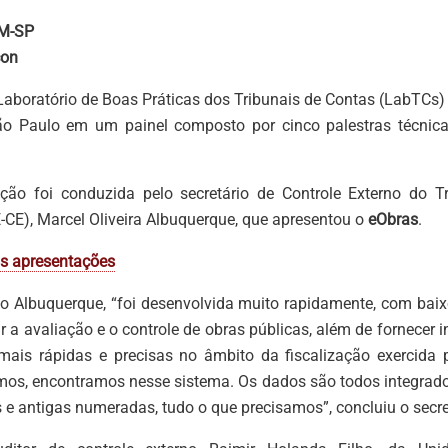
CM-SP
con
Laboratório de Boas Práticas dos Tribunais de Contas (LabTCs) 
ão Paulo em um painel composto por cinco palestras técnica
ação foi conduzida pelo secretário de Controle Externo do T
-CE), Marcel Oliveira Albuquerque, que apresentou o
eObras
.
as apresentações
o Albuquerque, “foi desenvolvida muito rapidamente, com baix
ar a avaliação e o controle de obras públicas, além de fornecer i
ais rápidas e precisas no âmbito da fiscalização exercida 
mos, encontramos nesse sistema. Os dados são todos integrad
 e antigas numeradas, tudo o que precisamos”, concluiu o secre