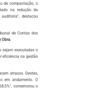
rau de compactação, o
ultado na redução da
auditoria”, destacou
ribunal de Contas dos
e Obra
.
as sejam executadas o
 eficiência na gestão
aram atrasos. Destes,
tão em andamento. O
, 68,5%”, comemorou o