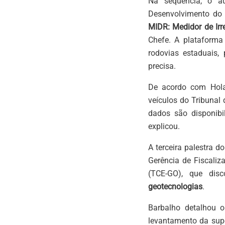
Na sequência, o au
Desenvolvimento do 
MIDR: Medidor de Irr
Chefe. A plataforma u
rodovias estaduais,
precisa.
De acordo com Holan
veículos do Tribunal
dados são disponibi
explicou.
A terceira palestra d
Gerência de Fiscaliz
(TCE-GO), que dis
geotecnologias
.
Barbalho detalhou 
levantamento da supe