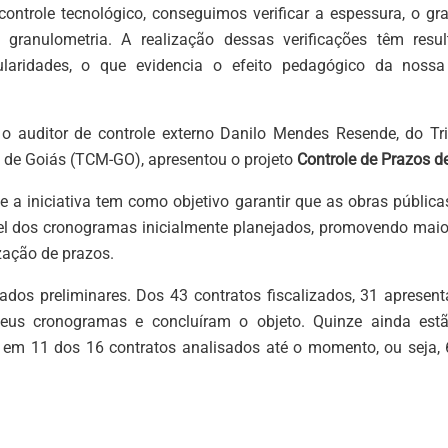
ontrole tecnológico, conseguimos verificar a espessura, o g
granulometria. A realização dessas verificações têm res
ularidades, o que evidencia o efeito pedagógico da nossa 
 o auditor de controle externo Danilo Mendes Resende, do T
 de Goiás (TCM-GO), apresentou o projeto
Controle de Prazos d
 a iniciativa tem como objetivo garantir que as obras públic
l dos cronogramas inicialmente planejados, promovendo maior
zação de prazos.
ados preliminares. Dos 43 contratos fiscalizados, 31 apresent
eus cronogramas e concluíram o objeto. Quinze ainda es
o em 11 dos 16 contratos analisados até o momento, ou seja