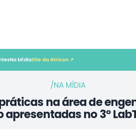
ntes
Na Mídia
Site da Atricon ↗
/NA MÍDIA
práticas na área de enge
o apresentadas no 3º Lab