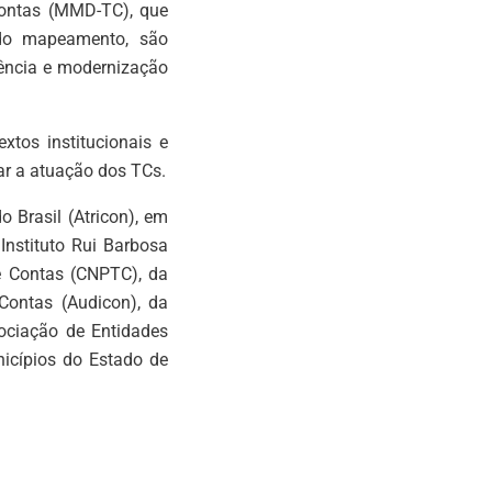
ontas (MMD-TC), que
 do mapeamento, são
rência e modernização
xtos institucionais e
ar a atuação dos TCs.
 Brasil (Atricon), em
nstituto Rui Barbosa
e Contas (CNPTC), da
Contas (Audicon), da
ociação de Entidades
nicípios do Estado de