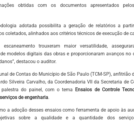
mações obtidas com os documentos apresentados pelos 
ologia adotada possibilita a geração de relatórios a partir
 coletados, alinhados aos critérios técnicos de execução de ca
 escaneamento trouxeram maior versatilidade, assegurar
 de modelos digitais das obras e proporcionaram avanços no c
danos”, destacou o auditor.
nal de Contas do Município de São Paulo (TCM-SP), anfitrião d
rdo Silveira Carvalho, da Coordenadoria VII da Secretaria de C
a palestra do painel, com o tema
Ensaios de Controle Tecn
 serviços de engenharia
.
mo a adoção desses ensaios como ferramenta de apoio às audi
bjetivas sobre a qualidade e a quantidade dos serviç