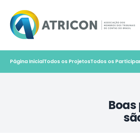
Atricon - Portal de Projetos
Página Inicial
Todos os Projetos
Todos os Participa
Boas 
sã