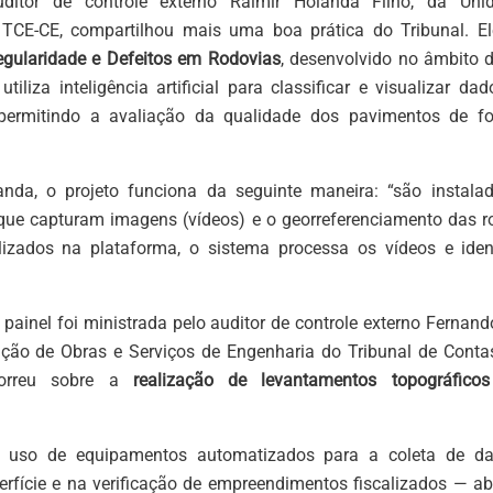
ditor de controle externo Raimir Holanda Filho, da Un
TCE-CE, compartilhou mais uma boa prática do Tribunal. E
egularidade e Defeitos em Rodovias
, desenvolvido no âmbito 
tiliza inteligência artificial para classificar e visualizar d
 permitindo a avaliação da qualidade dos pavimentos de 
da, o projeto funciona da seguinte maneira: “são instal
 que capturam imagens (vídeos) e o georreferenciamento das r
lizados na plataforma, o sistema processa os vídeos e ident
o painel foi ministrada pelo auditor de controle externo Fernan
ação de Obras e Serviços de Engenharia do Tribunal de Cont
correu sobre a
realização de levantamentos topográfic
o uso de equipamentos automatizados para a coleta de d
rfície e na verificação de empreendimentos fiscalizados — 