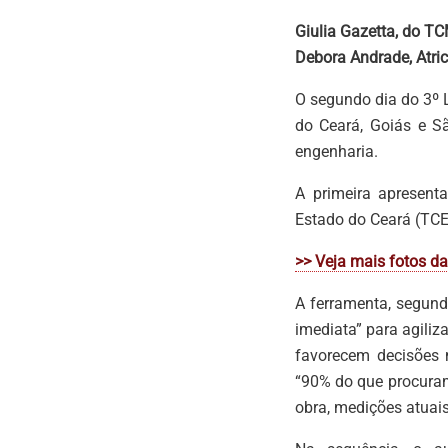
Giulia Gazetta, do T
Debora Andrade, Atri
O segundo dia do 3º 
do Ceará, Goiás e S
engenharia.
A primeira apresent
Estado do Ceará (TCE
>> Veja mais fotos d
A ferramenta, segund
imediata” para agiliz
favorecem decisões m
“90% do que procura
obra, medições atuais