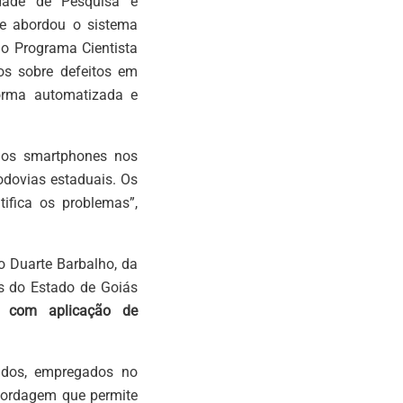
idade de Pesquisa e
le abordou o sistema
do Programa Cientista
ados sobre defeitos em
forma automatizada e
ados smartphones nos
odovias estaduais. Os
ifica os problemas”,
do Duarte Barbalho, da
as do Estado de Goiás
os com aplicação de
ados, empregados no
abordagem que permite