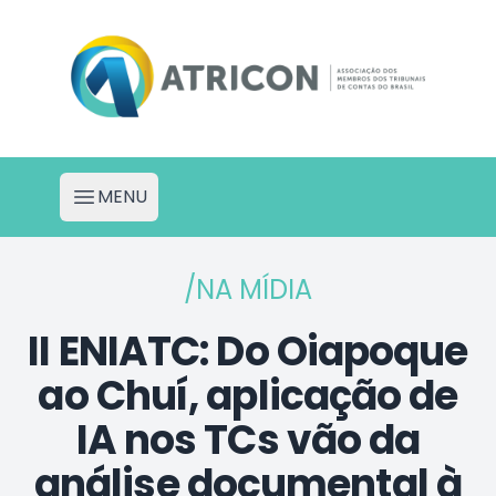
Atricon - Portal de Projetos
MENU
Abrir menu
/NA MÍDIA
II ENIATC: Do Oiapoque
ao Chuí, aplicação de
IA nos TCs vão da
análise documental à