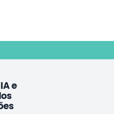
IA e
dos
ões