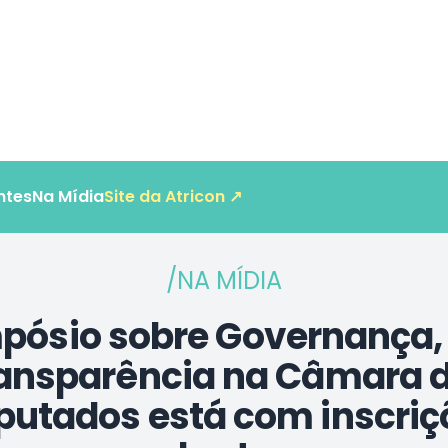
ntes
Na Mídia
Site da Atricon ↗
/NA MÍDIA
pósio sobre Governança, 
ansparência na Câmara 
putados está com inscriç