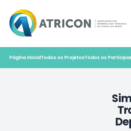
Atricon - Portal de Projetos
Página Inicial
Todos os Projetos
Todos os Participa
Sim
Tr
De