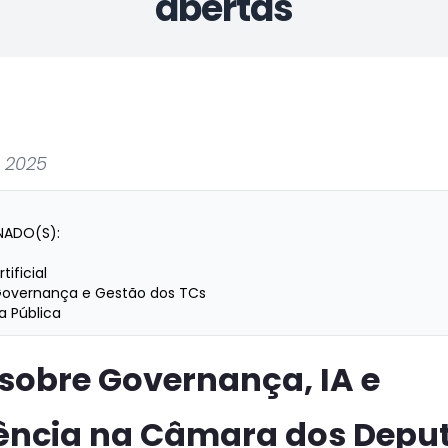
abertas
 2025
NADO(S):
tificial
Governança e Gestão dos TCs
a Pública
sobre Governança, IA e
ência na Câmara dos Depu